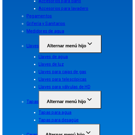
Accesorios para baño
Accesorios para lavadero
Pegamentos
Grifería y Sanitarios
Medidores de agua
Alternar menú hijo
Llaves
Llaves de agua
Llaves de luz
Llaves para cajas de gas
Llaves para telescópicas
Llaves para válvulas de HD
Alternar menú hijo
Tapas
Tapas para agua
Tapas para desagüe
Alternar menú hijo
Cajas