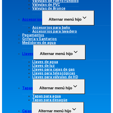
Válvulas de Fierro Fundido
Válvulas de PVC
Válvulas de Bronce
Alternar menú hijo
Accesorios
Accesorios para baño
Accesorios para lavadero
Pegamentos
Grifería y Sanitarios
Medidores de agua
Alternar menú hijo
Llaves
Llaves de agua
Llaves de luz
Llaves para cajas de gas
Llaves para telescópicas
Llaves para válvulas de HD
Alternar menú hijo
Tapas
Tapas para agua
Tapas para desagüe
Alternar menú hijo
Cajas