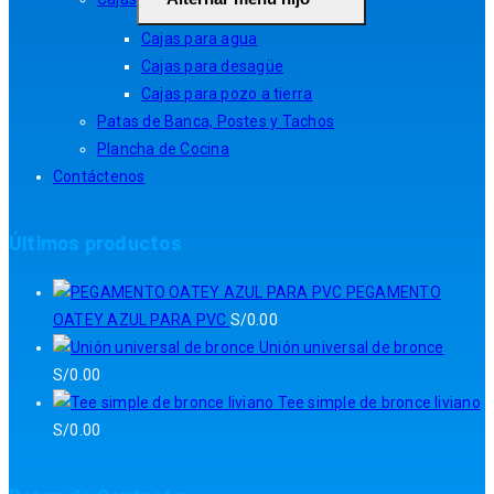
Cajas para agua
Cajas para desagüe
Cajas para pozo a tierra
Patas de Banca, Postes y Tachos
Plancha de Cocina
Contáctenos
Últimos productos
PEGAMENTO
OATEY AZUL PARA PVC
S/
0.00
Unión universal de bronce
S/
0.00
Tee simple de bronce liviano
S/
0.00